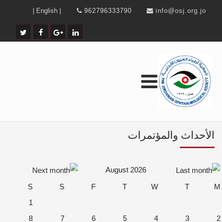
| English |
962796333790
info@osj.org.jo
الأحداث والمؤتمرات
August 2026
S
S
F
T
W
T
M
1
8
7
6
5
4
3
2