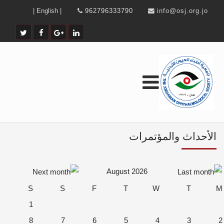
| English |
962796333790
info@osj.org.jo
الأحداث والمؤتمرات
August 2026
S
S
F
T
W
T
M
1
8
7
6
5
4
3
2